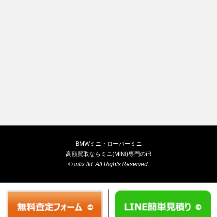
BMWミニ・ローバーミニ
高額買取ならミニ(MINI)専門のiR
©
infix ltd.
All Rights Reserved.