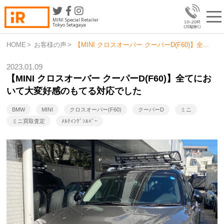
MINI Special Retailer
Tokyo Setagaya
HOME
>
お客様の声
>
【MINI クロスオーバー クーパーD(F60)】全...
2023.01.09
【MINI クロスオーバー クーパーD(F60)】全てにお
いて大変好感のもてる対応でした
BMW
MINI
クロスオーバー(F60)
クーパーD
ミニ
ミニ買取査定
ﾒﾙﾃｨﾝｸﾞｼﾙﾊﾞｰ