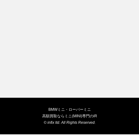
BMWミニ・ローバーミニ
高額買取ならミニ(MINI)専門のiR
©
infix ltd.
All Rights Reserved.