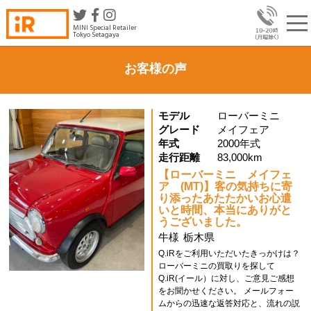
MINI Special Retailer
Tokyo Setagaya
お客様の声
モデル
ローバーミニ
グレード
メイフェア
年式
2000年式
走行距離
83,000km
【ローバーミニ メイフェ
ア (MT)】客の気持ちに寄
り添ったあたたかいお心遣
いと時間、本当にありがと
うございました。
牛様
栃木県
Q.iRをご利用いただいたきっかけは？
ローバーミニの買取りを探して
Q.iR(イール）に対し、ご意見ご感想
をお聞かせください。 メールフォー
ムからの迅速な返答対応と、流れの説