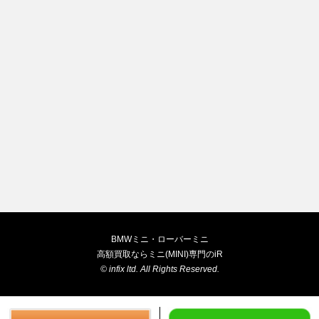
BMWミニ・ローバーミニ
高額買取ならミニ(MINI)専門のiR
©
infix ltd.
All Rights Reserved.