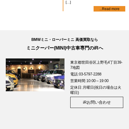
[…]
...Read more
BMWミニ・ローバーミニ 高価買取なら
ミニクーパー(MINI)中古車専門のiRへ
東京都世田谷区上野毛4丁目39-
7
地図
電話:03-5797-2288
営業時間:10:00～19:00
定休日:月曜日(祝日の場合は火
曜日)
iRお問い合わせ