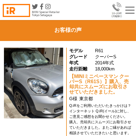
MINI Special Retailer
Tokyo Setagaya
お客様の声
モデル
R61
グレード
クーパーS
年式
2014年式
走行距離
18,000km
【MINIミニペースマン クー
パーS（R61S）】購入、売
却共にスムーズにお取引さ
せていただきました。
G様
東京都
Q.iRをご利用いただいたきっかけは？
インターネット Q.iR(イール)に対し、
ご意見ご感想をお聞かせください。
購入、売却共にスムーズにお取引させ
ていただきました。またご縁があれば
相談させていただきたいと思います。